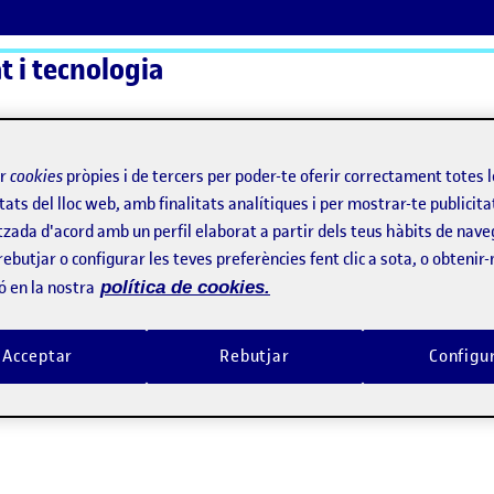
t i tecnologia
ActiFolios
Aj
ir
cookies
pròpies i de tercers per poder-te oferir correctament totes 
tats del lloc web, amb finalitats analítiques i per mostrar-te publicita
tzada d'acord amb un perfil elaborat a partir dels teus hàbits de nave
rebutjar o configurar les teves preferències fent clic a sota, o obtenir
ó en la nostra
política de cookies.
Acceptar
Rebutjar
Configu