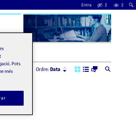
Entra
2
2
uda
les
t
gació. Pots
Ordre:
Descendent
Ordre:
Data
-ne més
rar