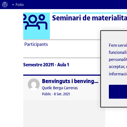
Quant al WordPress
+ Folio
Logo Ágora
Seminari de materialita
Saltar al contingut
Participants
Fem serv
funcionali
personali
Semestre 20211 - Aula 1
acceptar, 
informaci
Benvinguts i benvingudes!
Publicat per
Publicat per
Quelic Berga Carreras
Visibilitat:
Data de publicació
8 setembre, 2021 11:10 pm
Públic
-
8 Set. 2021